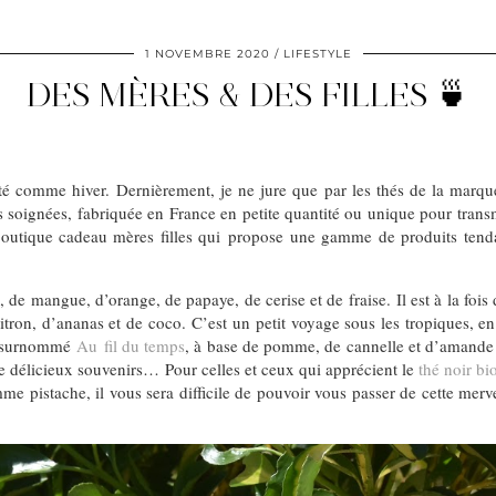
1 NOVEMBRE 2020
LIFESTYLE
DES MÈRES & DES FILLES 🍵
été comme hiver. Dernièrement, je ne jure que par les thés de la marq
ons soignées, fabriquée en France en petite quantité ou unique pour tr
ère boutique cadeau mères filles qui propose une gamme de produits ten
de mangue, d’orange, de papaye, de cerise et de fraise. Il est à la fois d
tron, d’ananas et de coco. C’est un petit voyage sous les tropiques, en 
hé surnommé
Au fil du temps
, à base de pomme, de cannelle et d’amande e
r de délicieux souvenirs… Pour celles et ceux qui apprécient le
thé noir bi
me pistache, il vous sera difficile de pouvoir vous passer de cette merve