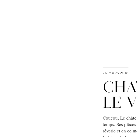
24 MARS 2018
CHA
LE-
Coucou, Le châtea
temps. Ses pièces 
rêverie et en ce m
le-Vicomte forme