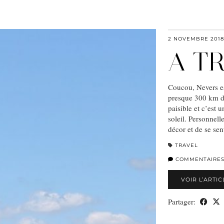
2 NOVEMBRE 2018
A T
Coucou, Nevers es
presque 300 km de 
paisible et c’est u
soleil. Personnell
décor et de se se
TRAVEL
COMMENTAIRE
VOIR L’ARTIC
Partager: