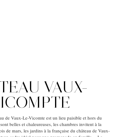
TEAU VAUX-
VICOMPTE
u de Vaux-Le-Vicomte est un lieu paisible et hors du
sont belles et chaleureuses, les chambres invitent à la
ois de mars, les jardins à la française du château de Vaux-
nt un cadre idéal pour une promenade en famille… Le