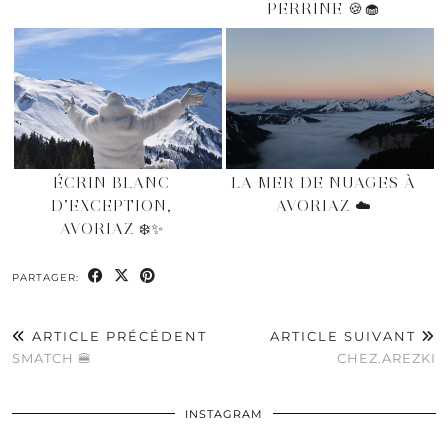
PERRINE 🍪🧁
ÉCRIN BLANC
LA MER DE NUAGES À
D’EXCEPTION,
AVORIAZ ☁️
AVORIAZ ❄️✨
PARTAGER:
ARTICLE PRÉCÉDENT
ARTICLE SUIVANT
SMATCH 🍔
CHEZ.AREZKI
INSTAGRAM