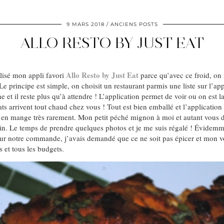
9 MARS 2018
ANCIENS POSTS
ALLO RESTO BY JUST EAT
Allo Resto by Just Eat
ilisé mon appli favori
parce qu’avec ce froid, on 
Le principe est simple, on choisit un restaurant parmis une liste sur l’ap
e et il reste plus qu’à attendre ! L’application permet de voir ou on es
plats arrivent tout chaud chez vous ! Tout est bien emballé et l’applicati
’en mange très rarement. Mon petit péché mignon à moi et autant vous d
in. Le temps de prendre quelques photos et je me suis régalé ! Évidemmen
sur notre commande, j’avais demandé que ce ne soit pas épicer et mon voe
s et tous les budgets.