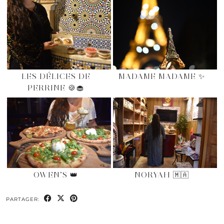
LES DÉLICES DE
MADAME MADAME ✨
PERRINE 🍪🧁
OWEN’S 👑
NORYAH 🇲🇦
PARTAGER: