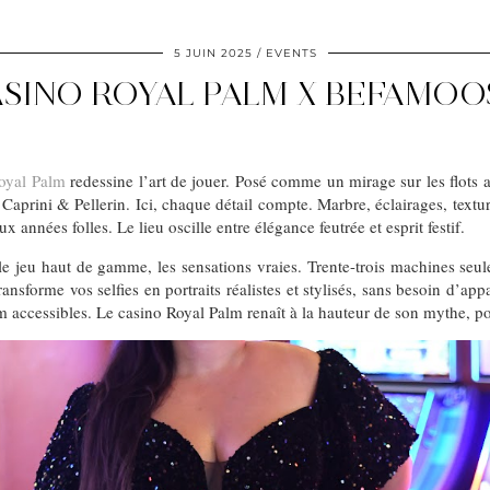
5 JUIN 2025
EVENTS
SINO ROYAL PALM X BEFAMOOS
oyal Palm
redessine l’art de jouer. Posé comme un mirage sur les flots a
 Caprini & Pellerin. Ici, chaque détail compte. Marbre, éclairages, tex
nées folles. Le lieu oscille entre élégance feutrée et esprit festif.
, le jeu haut de gamme, les sensations vraies. Trente-trois machines seul
ransforme vos selfies en portraits réalistes et stylisés, sans besoin d’a
m accessibles. Le casino Royal Palm renaît à la hauteur de son mythe, pou