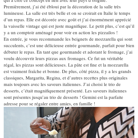
qui a créé ce concept en lien avec leur pays d’origine.
Premièrement, j’ai été ébloui par la décoration de la salle très
lumineuse. La salle est très belle et on se croirait en Italie le temps
d’un repas. Elle est décorée avec goût et j’ai énormément apprécié
la vaisselle vintage qui est juste magnifique. Le petit plus, c’est qu’il
y a un comptoir aménagé pour voir en action les pizzailos !
En entrée, je vous recommande les beignets de mozzarella qui sont
succulents, c’est une délicieuse entrée gourmande, parfait pour bien
débuter le repas. En tant que gourmande et adorant le fromage, j’ai
voulu découvrir leurs pizzas aux fromages. Ce fut un véritable
régal, les pizzas sont délicieuses. La pâte est fine et la mozzarella
est vraiment fraîche et bonne. De plus, côté pizza, il y a les grands
classiques, Margarita, Regina, et d’autres recettes plus originales
mais toujours avec les saveurs italiennes. J’ai choisi le trio de
desserts, c’était magnifiquement présenté. Les saveurs italiennes
sont présentes jusqu’au trio de desserts ! Gemini est la parfaite
adresse pour se régaler entre amies, en famille !