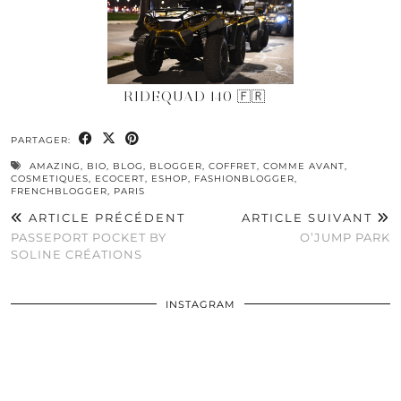
RIDEQUAD 140 🇫🇷
PARTAGER:
AMAZING
,
BIO
,
BLOG
,
BLOGGER
,
COFFRET
,
COMME AVANT
,
COSMETIQUES
,
ECOCERT
,
ESHOP
,
FASHIONBLOGGER
,
FRENCHBLOGGER
,
PARIS
ARTICLE PRÉCÉDENT
ARTICLE SUIVANT
PASSEPORT POCKET BY
O’JUMP PARK
SOLINE CRÉATIONS
INSTAGRAM