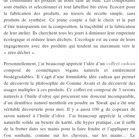
de consommer les produis de notre salle de bain. Les composants
sont étudiés et sélectionner et tout labellisé bio et/ou Ecocert pour
la fabrication des produits, au travers de recette simple, sans
produits de synthèse. Ce jeune couple a fait le choix et le pari
d’être transparents sur la composition, la traçabilité et la fabrication
de leur atelier. Ils cherchent tous les jours à diminuer leur empreinte
écologique et réduire leurs déchets. L’écologie est au cœur de leurs
engagements avec des produits qui tendent au maximum vers le
« zéro déchet ».
coffret cadeau
Personnellement, j’ai beaucoup apprécié l’idée d’un
composé de cosmétiques végans naturels et entièrement
biodégradables. Il s’agit d’une formidable idée cadeau qui permet
de découvrir la philosophie de Comme Avant et de découvrir des
usages multiples à ces produits. Ce coffret est composé de 3 savons
naturels à l’huile d’olive qui procurent une douceur incomparable,
d’un dentifrice naturel mentholé en poudre au Siwak qui a été une
véritable découverte pour moi. Il y a aussi 100 g de copeaux de
savon naturel à l’huile d’olive. J’ai beaucoup apprécié la crème
naturelle solide au beurre de karité, elle hyper pratique, car il suffit
de la frotter dans ses mains pour la faire fondre et l’appliquer ou
l’on souhaite, comme sur les cheveux, sur les mains… Le