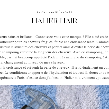
30 AVRIL 2018
BEAUTY
HALIER HAIR
x sains et brillants ! Connaissez-vous cette marque ? Elle a été créée par
articulier pour les cheveux fragiles, faible et à croissance lente. Com
nstruit la structure des cheveux et permet ainsi d’éviter la perte de c
 le shampoing sur toute la longueur des cheveux. Avec ce shampoing, fini l
able, car j’ai beaucoup apprécié l’odeur très naturelle du shampoing ! A
 vrai changement au niveau de mes cheveux.
 la croissance et prévenir la perte de cheveux. Il rend également un coi
pe. Le conditionneur apporte de l’hydratation et tout est là, douceur au to
érature à Paris, c’est ce dont j’ai besoin. Halier m’a vraiment époustou