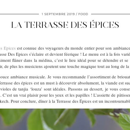
1 SEPTEMBRE 2019
FOOD
LA TERRASSE DES ÉPICES
es Epices
est connue des voyageurs du monde entier pour son ambiance
asse Des Epices s’éclaire et devient féerique ! Le menu est à la fois var
iment flâner dans la médina, c’est le lieu idéal pour se détendre et se 
ir, de plus les musiciens ajoutent une touche magique tout au long de la
douce ambiance musicale. Je vous recommande l’assortiment de briouates 
errasse des épices est un must à découvrir absolument, la viande est su
avioles de tanjia ‘louza’ sont idéales. Passons au dessert, je vous con
t un vrai plaisir pour les yeux et les papilles ! L’assiette de pâtisseri
rakech. Pour conclure, dîner à la Terrasse des Épices est un incontournab