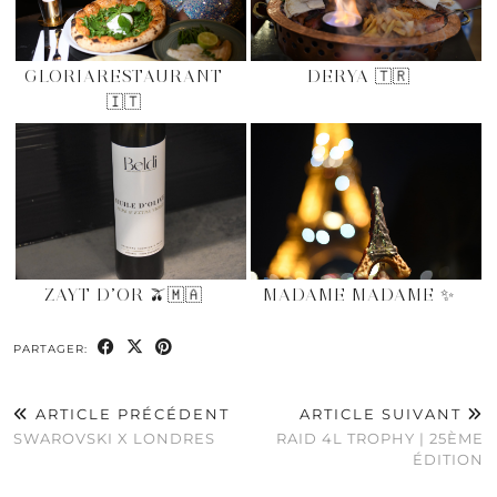
GLORIARESTAURANT
DERYA 🇹🇷
🇮🇹
ZAYT D’OR 🫒🇲🇦
MADAME MADAME ✨
PARTAGER:
ARTICLE PRÉCÉDENT
ARTICLE SUIVANT
SWAROVSKI X LONDRES
RAID 4L TROPHY | 25ÈME
ÉDITION