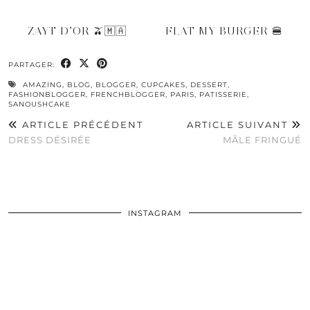
ZAYT D’OR 🫒🇲🇦
FLAT MY BURGER 🍔
PARTAGER:
AMAZING
,
BLOG
,
BLOGGER
,
CUPCAKES
,
DESSERT
,
FASHIONBLOGGER
,
FRENCHBLOGGER
,
PARIS
,
PATISSERIE
,
SANOUSHCAKE
ARTICLE PRÉCÉDENT
ARTICLE SUIVANT
DRESS DÉSIRÉE
MÂLE FRINGUÉ
INSTAGRAM