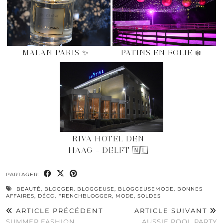
MALAN PARIS ✨
PATINS EN FOLIE ❄️
RIVA HOTEL DEN
HAAG – DELFT 🇳🇱
PARTAGER:
BEAUTÉ
,
BLOGGER
,
BLOGGEUSE
,
BLOGGEUSEMODE
,
BONNES
AFFAIRES
,
DÉCO
,
FRENCHBLOGGER
,
MODE
,
SOLDES
ARTICLE PRÉCÉDENT
ARTICLE SUIVANT
SUMMER FASHION
AUSSIE POOL PARTY