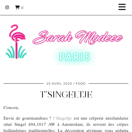
0
25 AVRIL 2020
FOOD
T’SINGELTJE
Coucou,
Envie de gourmandises ?
t’Singeltje
est une crêperie néerlandaise
situé Singel 494,1017 AW à Amsterdam, ils servent des crêpes
hollandaises traditionnelles. La décoration atypique vous séduira