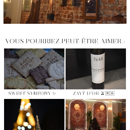
VOUS POURRIEZ PEUT-ÊTRE AIMER :
SWEET SYMFONY ✨
ZAYT D’OR 🫒🇲🇦