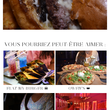
VOUS POURRIEZ PEUT-ÊTRE AIMER :
FLAT MY BURGER 🍔
OWEN’S 👑