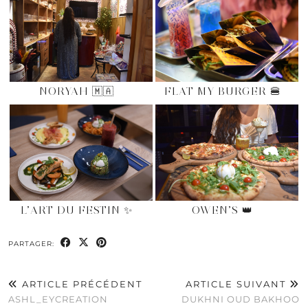
NORYAH 🇲🇦
FLAT MY BURGER 🍔
L’ART DU FESTIN ✨
OWEN’S 👑
PARTAGER:
ARTICLE PRÉCÉDENT
ARTICLE SUIVANT
ASHL_EYCREATION
DUKHNI OUD BAKHOO