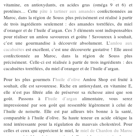
vitamine, en antioxydants, en acides gras (oméga 9 et 6) et
protéines… Cette
pâte à tartiner aux amandes
confectionnées au
Maroc, dans la région de Souss plus précisément est réalisé à partir
de trois ingrédients seulement : des amandes torréfiées, du miel
d’oranger et de l’huile d’argan. Ces 3 éléments sont indispensables
pour réaliser un amlou savoureux et goûtu ! Savoureux à souhait,
c’est une gourmandise à découvrir absolument. L’
amlou aux
cacahuètes
est excellent, c’est une découverte gustative ! Elle aussi
confectionnée au Maroc, dans la région de Souss plus
précisément. Celle-ci est réalisée à partir de trois ingrédients : des
cacahuètes torréfiées, du miel d’oranger et de l’huile d’argan.
Pour les plus gourmets l’
huile d’olive
Amlou Shop est fruité à
souhait, elle est savoureuse. Riche en antioxydant, en vitamine E,
elle n’est pas filtrée afin de préserver sa richesse ainsi que son
goût. Passons à l’
huile d’argan
alimentaire, vous serez
impressionné par son goût qui ressemble légèrement à celui de
l’huile de noisette. Elle est par ailleurs très bonne à la santé,
comparable à l’huile d’olive. Sa haute teneur en acide oléique la
rend intéressante pour la régulation du mauvais cholestérol. Pour
celles et ceux qui apprécient le miel, le
miel de Chardon du Maroc