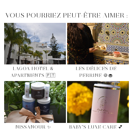
VOUS POURRIEZ PEUT-ÊTRE AIMER :
LAGOA HOTEL &
LES DÉLICES DE
APARTMENTS 🇵🇹
PERRINE 🍪🧁
NISSANOUR ✨
BABY’S LUXE CARE 💕