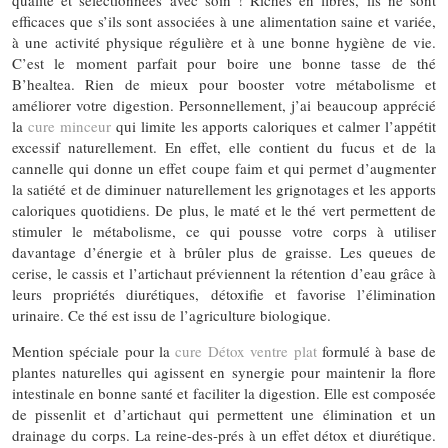
qualité et sélectionnées avec soin ! Riches en fibres, ils ne sont
efficaces que s’ils sont associées à une alimentation saine et variée,
à une activité physique régulière et à une bonne hygiène de vie.
C’est le moment parfait pour boire une bonne tasse de thé
B’healtea. Rien de mieux pour booster votre métabolisme et
améliorer votre digestion. Personnellement, j’ai beaucoup apprécié
la
cure minceur
qui limite les apports caloriques et calmer l’appétit
excessif naturellement. En effet, elle contient du fucus et de la
cannelle qui donne un effet coupe faim et qui permet d’augmenter
la satiété et de diminuer naturellement les grignotages et les apports
caloriques quotidiens. De plus, le maté et le thé vert permettent de
stimuler le métabolisme, ce qui pousse votre corps à utiliser
davantage d’énergie et à brûler plus de graisse. Les queues de
cerise, le cassis et l’artichaut préviennent la rétention d’eau grâce à
leurs propriétés diurétiques, détoxifie et favorise l’élimination
urinaire. Ce thé est issu de l’agriculture biologique.
Mention spéciale pour la
cure Détox ventre plat
formulé à base de
plantes naturelles qui agissent en synergie pour maintenir la flore
intestinale en bonne santé et faciliter la digestion. Elle est composée
de pissenlit et d’artichaut qui permettent une élimination et un
drainage du corps. La reine-des-prés à un effet détox et diurétique.