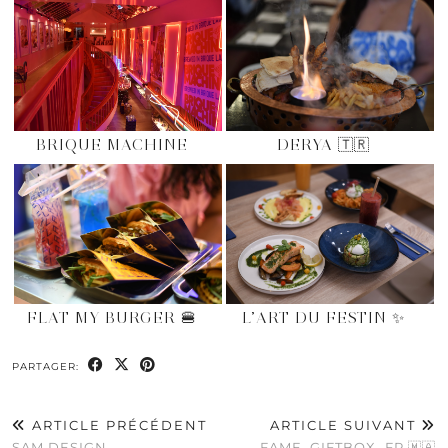
BRIQUE MACHINE
DERYA 🇹🇷
FLAT MY BURGER 🍔
L’ART DU FESTIN ✨
PARTAGER:
ARTICLE PRÉCÉDENT
ARTICLE SUIVANT
SAM DESIGN
FAME_GIFTBOX_FR 🇲🇦