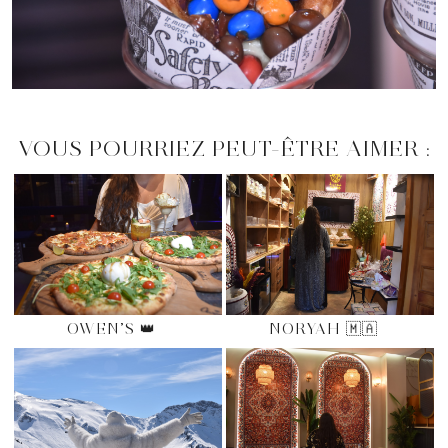
VOUS POURRIEZ PEUT-ÊTRE AIMER :
OWEN’S 👑
NORYAH 🇲🇦