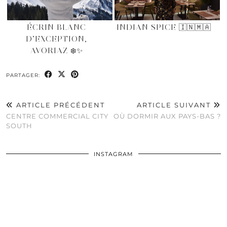
ÉCRIN BLANC
INDIAN SPICE 🇮🇳🇲🇦
D’EXCEPTION,
AVORIAZ ❄️✨
PARTAGER:
ARTICLE PRÉCÉDENT
ARTICLE SUIVANT
CENTRE COMMERCIAL CITY
OÙ DORMIR AUX PAYS-BAS ?
SOUTH
INSTAGRAM