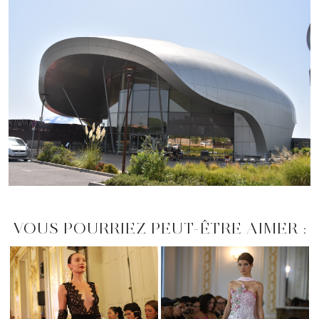
VOUS POURRIEZ PEUT-ÊTRE AIMER :