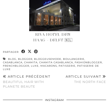
RIVA HOTEL DEN
HAAG – DELFT 🇳🇱
PARTAGER:
BLOG
,
BLOGGER
,
BLOGGEUSEMODE
,
BOULANGERIE
,
CASABLANCA
,
CHAMITA
,
CHAMITA CASABLANCA
,
FASHIONBLOGGER
,
FRENCHBLOGGER
,
LUXE
,
MACARONS
,
PATISSERIE
,
PATISSERIE DE
LUXE
ARTICLE PRÉCÉDENT
ARTICLE SUIVANT
BEAUTIFUL HAIR WITH
THE NORTH FACE
PLANETE BEAUTE
INSTAGRAM