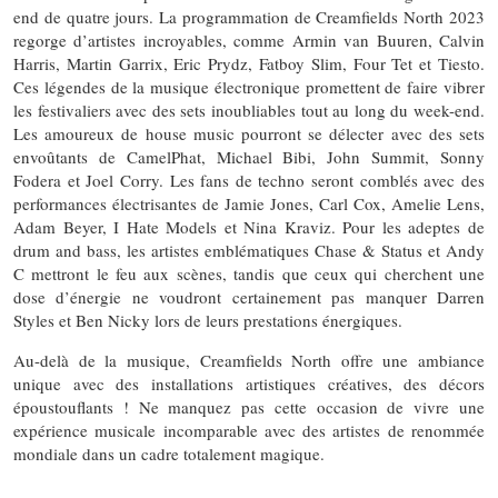
end de quatre jours. La programmation de Creamfields North 2023
regorge d’artistes incroyables, comme Armin van Buuren, Calvin
Harris, Martin Garrix, Eric Prydz, Fatboy Slim, Four Tet et Tiesto.
Ces légendes de la musique électronique promettent de faire vibrer
les festivaliers avec des sets inoubliables tout au long du week-end.
Les amoureux de house music pourront se délecter avec des sets
envoûtants de CamelPhat, Michael Bibi, John Summit, Sonny
Fodera et Joel Corry. Les fans de techno seront comblés avec des
performances électrisantes de Jamie Jones, Carl Cox, Amelie Lens,
Adam Beyer, I Hate Models et Nina Kraviz. Pour les adeptes de
drum and bass, les artistes emblématiques Chase & Status et Andy
C mettront le feu aux scènes, tandis que ceux qui cherchent une
dose d’énergie ne voudront certainement pas manquer Darren
Styles et Ben Nicky lors de leurs prestations énergiques.
Au-delà de la musique, Creamfields North offre une ambiance
unique avec des installations artistiques créatives, des décors
époustouflants ! Ne manquez pas cette occasion de vivre une
expérience musicale incomparable avec des artistes de renommée
mondiale dans un cadre totalement magique.