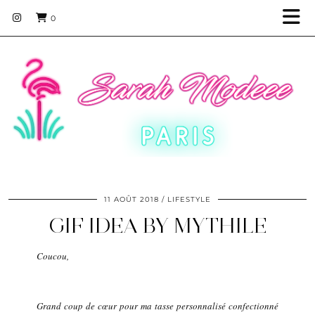
0
11 AOÛT 2018
LIFESTYLE
GIF IDEA BY MYTHILE
Coucou,
Grand coup de cœur pour ma tasse personnalisé confectionné