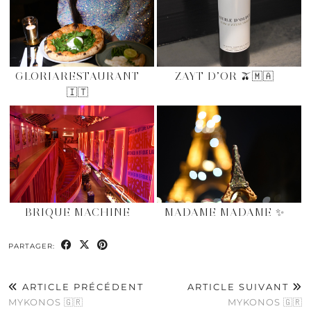
GLORIARESTAURANT
ZAYT D’OR 🫒🇲🇦
🇮🇹
BRIQUE MACHINE
MADAME MADAME ✨
PARTAGER:
ARTICLE PRÉCÉDENT
ARTICLE SUIVANT
MYKONOS 🇬🇷
MYKONOS 🇬🇷