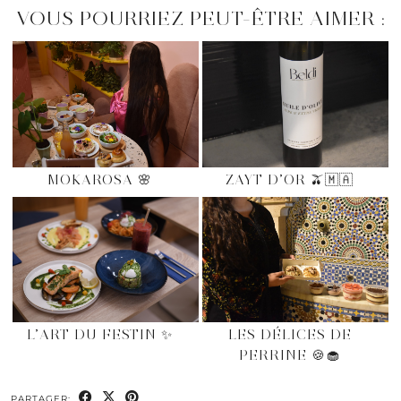
VOUS POURRIEZ PEUT-ÊTRE AIMER :
MOKAROSA 🌸
ZAYT D’OR 🫒🇲🇦
L’ART DU FESTIN ✨
LES DÉLICES DE
PERRINE 🍪🧁
PARTAGER: