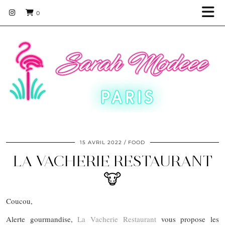
0
15 AVRIL 2022
FOOD
LA VACHERIE RESTAURANT
🐮
Coucou,
Alerte gourmandise,
La Vacherie Restaurant
vous propose les