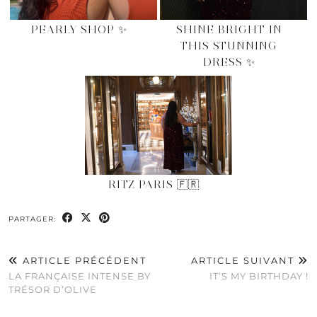
PEARLY SHOP ✨
SHINE BRIGHT IN
THIS STUNNING
DRESS ✨
RITZ PARIS 🇫🇷
PARTAGER:
ARTICLE PRÉCÉDENT
ARTICLE SUIVANT
LA FRANÇAISE INTENSE BY
IT’S MY BIRTHDAY !
TRÉSOR D’OLIVE