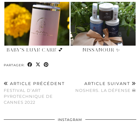
BABY’S LUXE CARE 💕
NISSANOUR ✨
PARTAGER:
ARTICLE PRÉCÉDENT
ARTICLE SUIVANT
FESTIVAL D’ART
NOSHERS. LA DÉFENSE 🍔
PYROTECHNIQUE DE
CANNES 2022
INSTAGRAM