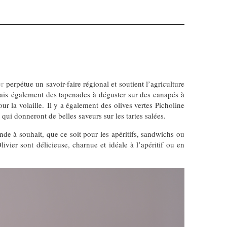
er
perpétue un savoir-faire régional et soutient l’agriculture
mais également des tapenades à déguster sur des canapés à
 la volaille. Il y a également des olives vertes Picholine
qui donneront de belles saveurs sur les tartes salées.
nde à souhait, que ce soit pour les apéritifs, sandwichs ou
ivier sont délicieuse, charnue et idéale à l’apéritif ou en