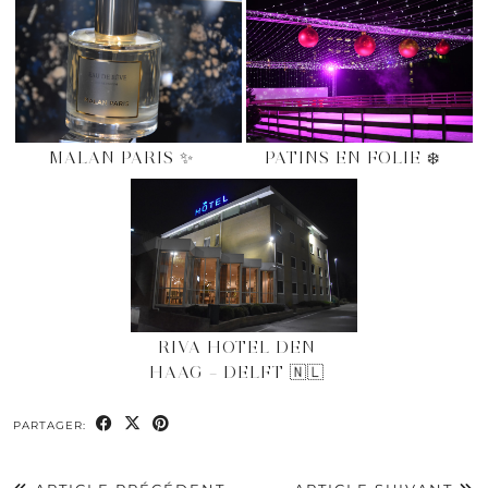
MALAN PARIS ✨
PATINS EN FOLIE ❄️
RIVA HOTEL DEN
HAAG – DELFT 🇳🇱
PARTAGER: