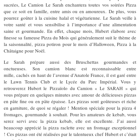
sucrées, Le Camion Le Sarah enchantera toutes vos soirées Pizza
que ce soit en famille, entre amis ou en amoureux. De plus, vous
pourrez goûter à la cuisine halal et végétarienne. Le Sarah veille à
votre santé et vous sensibilise à l’importance d’une alimentation
saine et gourmande. En effet, chaque mois, Hubert élabore avec
finesse sa fameuse Pizza du Mois qui généralement suit le thème de
la saisonnalité, pizza potiron pour le mois d’Halloween, Pizza à la
Châtaigne pour Noël.
Le Sarah prépare aussi des Bruschettas gourmandes et
onctueuses. Son camion blanc est reconnaissable entre
mille, cachés en haut de l’avenue d’Anatole France, il est garé entre
le Lawn Tennis Club et le Lycée du Parc Impérial. Vous y
retrouverez Hubert le Pizzaïolo du Camion « Le SARAH » qui
vous prépare en quelques minutes avec amour de délicieuses pizzas
en pâte fine ou en pâte épaisse. Les pizzas sont goûteuses et riche
en garniture, de quoi se régaler ! Mention spéciale pour la pizza 4
fromages, gourmande à souhait. Pour les amateurs de kebab, vous
serez servi avec la pizza kebab, elle est excellente. J’ai aussi
beaucoup apprécié la pizza raclette avec un fromage exceptionnel
! Ces pizzas ont été réalisées par le talentueux chef Hubert et c’était