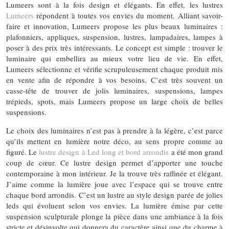
Lumeers sont à la fois design et élégants. En effet, les lustres
Lumeers
répondent à toutes vos envies du moment. Alliant savoir-
faire et innovation, Lumeers propose les plus beaux luminaires :
plafonniers, appliques, suspension, lustres, lampadaires, lampes à
poser à des prix très intéressants. Le concept est simple : trouver le
luminaire qui embellira au mieux votre lieu de vie. En effet,
Lumeers sélectionne et vérifie scrupuleusement chaque produit mis
en vente afin de répondre à vos besoins. C’est très souvent un
casse-tête de trouver de jolis luminaires, suspensions, lampes
trépieds, spots, mais Lumeers propose un large choix de belles
suspensions.
Le choix des luminaires n’est pas à prendre à la légère, c’est parce
qu’ils mettent en lumière notre déco, au sens propre comme au
figuré. Le
lustre design à Led long et bord arrondis
a été mon grand
coup de cœur. Ce lustre design permet d’apporter une touche
contemporaine à mon intérieur. Je la trouve très raffinée et élégant.
J’aime comme la lumière joue avec l’espace qui se trouve entre
chaque bord arrondis. C’est un lustre au style design parée de jolies
leds qui évoluent selon vos envies. La lumière émise par cette
suspension sculpturale plonge la pièce dans une ambiance à la fois
stricte et désinvolte qui donnera du caractère ainsi que du charme à