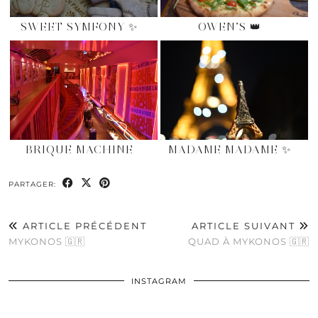
SWEET SYMFONY ✨
OWEN’S 👑
BRIQUE MACHINE
MADAME MADAME ✨
PARTAGER:
ARTICLE PRÉCÉDENT
ARTICLE SUIVANT
MYKONOS 🇬🇷
QUAD À MYKONOS 🇬🇷
INSTAGRAM