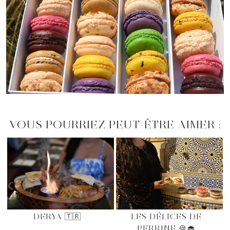
VOUS POURRIEZ PEUT-ÊTRE AIMER :
DERYA 🇹🇷
LES DÉLICES DE
PERRINE 🍪🧁