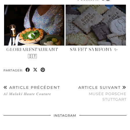
GLORIARESTAURANT
SWEET SYMFONY ✨
🇮🇹
PARTAGER:
ARTICLE PRÉCÉDENT
ARTICLE SUIVANT
𝑨𝒍 𝑴𝒂𝒍𝒂𝒌𝒊 𝑯𝒂𝒖𝒕𝒆 𝑪𝒐𝒖𝒕𝒖𝒓𝒆
MUSÉE PORSCHE
STUTTGART
INSTAGRAM