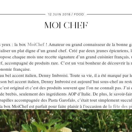
12 JUIN 2018
FOOD
MOI CHEF
MoiChef
s yeux : la box
! Amateur ou grand connaisseur de la bonne gas
liser un plat digne d’un grand chef. Créé par deux jeunes épicuriens, le 
 propose chaque mois une recette signature d’un grand cuisinier français,
hef, accompagné de produits rare. C’est un vrai bonheur de découvrir la re
ronomie française.
au bel accent italien, Denny Imbroisi. Toute sa vie, il a été marqué par l
n bel accent italien, Denny Imbroisi est aujourd’hui sous-chef au resta
 c’est original et c’est des produits souvent que l’on ne connaît pas. J’ai
 de brebis, seulement des ingrédients AOP d’Italie. De plus, le savoir-fai
pilles accompagnée des Pasta Garofalo, c’était tout simplement succulen
la fête des p
 la box MoiChef est parfait pour faire plaisir à l’occasion de