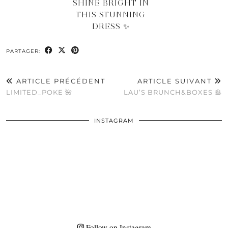
SHINE BRIGHT IN
THIS STUNNING
DRESS ✨
PARTAGER:
ARTICLE PRÉCÉDENT
ARTICLE SUIVANT
LIMITED_POKE 🌺
LAU’S BRUNCH&BOXES 🥞
INSTAGRAM
Follow on Instagram