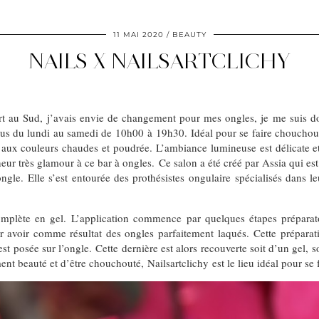
11 MAI 2020
BEAUTY
NAILS X NAILSARTCLICHY
part au Sud, j’avais envie de changement pour mes ongles, je me suis
ous du lundi au samedi de 10h00 à 19h30. Idéal pour se faire chouchoute
 aux couleurs chaudes et poudrée. L’ambiance lumineuse est délicate et l
eur très glamour à ce bar à ongles. Ce salon a été créé par Assia qui est
gle. Elle s’est entourée des prothésistes ongulaire spécialisés dans l
plète en gel. L’application commence par quelques étapes préparatoi
pour avoir comme résultat des ongles parfaitement laqués. Cette prépara
st posée sur l’ongle. Cette dernière est alors recouverte soit d’un gel, 
nt beauté et d’être chouchouté, Nailsartclichy est le lieu idéal pour se f