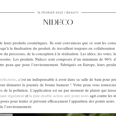
16 FÉVRIER 2023
BEAUTY
NIDECO
e leurs produits cosmétiques. Ils sont convaincus que ce sont les cons
jusqu’à la finalisation du produit, ils travaillent toujours en collabora
du processus, de la conception à la réalisation. Les idées, les votes, les
besoins. Les produits Nideco sont composés d’un minimum de 96% d’ing
 votre peau que pour l’environnement. Fabriqués en Europe, leurs prod
erfections
, c’est un indispensable à avoir dans sa salle de bain pour pr
our démarrer la journée de bonne humeur ! Votre peau vous remerciera
tes de la pollution. L’application est un pur moment de plaisir qui lais
nt régulateur
et
la pâte double action anti point noirs
agit contre les 
les pores pour traiter et prévenir efficacement l’apparition des points n
x de l’environnement.