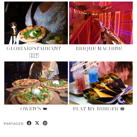
GLORIARESTAURANT
BRIQUE MACHINE
🇮🇹
OWEN’S 👑
FLAT MY BURGER 🍔
PARTAGER: