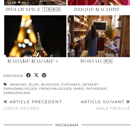
INDIAN SPICE 🇮🇳🇲🇦
BRIQUE MACHINE
MADAME MADAME ✨
NORYAH 🇲🇦
PARTAGER:
AMAZING
,
BLOG
,
BLOGGER
,
CUPCAKES
,
DESSERT
,
FASHIONBLOGGER
,
FRENCHBLOGGER
,
PARIS
,
PATISSERIE
,
SANOUSHCAKE
ARTICLE PRÉCÉDENT
ARTICLE SUIVANT
DRESS DÉSIRÉE
MÂLE FRINGUÉ
INSTAGRAM