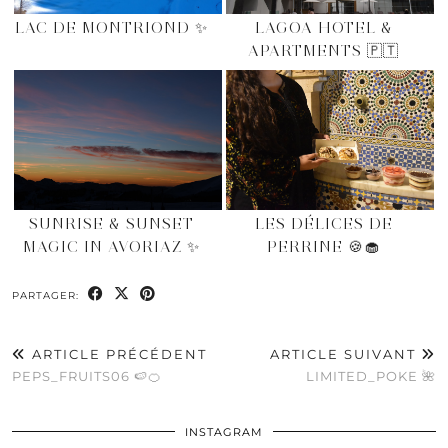
LAC DE MONTRIOND ✨
LAGOA HOTEL &
APARTMENTS 🇵🇹
SUNRISE & SUNSET
LES DÉLICES DE
MAGIC IN AVORIAZ ✨
PERRINE 🍪🧁
PARTAGER:
ARTICLE PRÉCÉDENT
ARTICLE SUIVANT
PEPS_FRUITS06 🍉🍊
LIMITED_POKE 🌺
INSTAGRAM