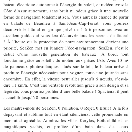
bateau électrique autonome à l’énergie du soleil, et redécouvrez la
Côte d’Azur autrement, sans bruit ni odeur grâce à une nouvelle
forme de navigation totalement zen. Vous aurez la chance de partir
en balade de Beaulieu à Saint-Jean-Cap-Ferrat, vous pourrez
découvrir le littoral en groupe privé de 1 à 6 personnes avec un
excellent guide qui vous fera découvrir tous
les secrets du littoral
! À l’heure où la protection de notre environnement devient une
priorité, SeaZen met en lumière l’éco-navigation. SeaZen, c’est le
début d’une nouvelle génération de bateaux. À bord, tout
fonctionne grâce au soleil : du moteur aux prises Usb. Avec 10 m²
de panneaux photovoltaïques situés sur le toit, le bateau arrive à
produire l’énergie nécessaire pour voguer, toute une journée sans
encombre. En effet, la vitesse peut aller jusqu’à 6 nœuds, c’est-à-
dire 11 km/h. C’est une véritable révolution grâce à son design et sa
légèreté, vous pourrez profiter d’une belle balade ! Spacieux, il peut
accueillir jusqu’à 8 personnes.
Les maîtres-mots de SeaZen, 0 Pollution, 0 Rejet, 0 Bruit ! À la fois
dépaysant et sublime tout en étant silencieux, cette promenade en
mer fut si agréable. Admirez les villas Kerylos, Rothschild et les
magnifiques yachts, et profitez d’un bain dans des eaux