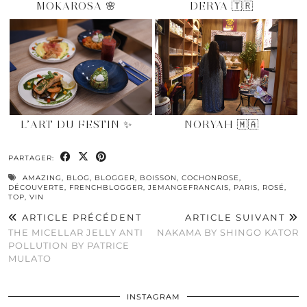
MOKAROSA 🌸
DERYA 🇹🇷
L’ART DU FESTIN ✨
NORYAH 🇲🇦
PARTAGER:
AMAZING
,
BLOG
,
BLOGGER
,
BOISSON
,
COCHONROSE
,
DÉCOUVERTE
,
FRENCHBLOGGER
,
JEMANGEFRANCAIS
,
PARIS
,
ROSÉ
,
TOP
,
VIN
ARTICLE PRÉCÉDENT
ARTICLE SUIVANT
THE MICELLAR JELLY ANTI
NAKAMA BY SHINGO KATOR
POLLUTION BY PATRICE
MULATO
INSTAGRAM