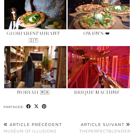
GLORIARESTAURANT
OWEN’S 👑
🇮🇹
NORYAH 🇲🇦
BRIQUE MACHINE
PARTAGER:
ARTICLE PRÉCÉDENT
ARTICLE SUIVANT
MUSÉUM OF ILLUSIONS
THEPERFECTBLENDER