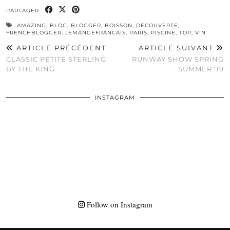
PARTAGER:
AMAZING
,
BLOG
,
BLOGGER
,
BOISSON
,
DÉCOUVERTE
,
FRENCHBLOGGER
,
JEMANGEFRANCAIS
,
PARIS
,
PISCINE
,
TOP
,
VIN
ARTICLE PRÉCÉDENT
ARTICLE SUIVANT
CLASSIC PETITE STERLING
RUNWAY SHOW SPRING
BY THE KING
SUMMER ‘19
INSTAGRAM
Follow on Instagram