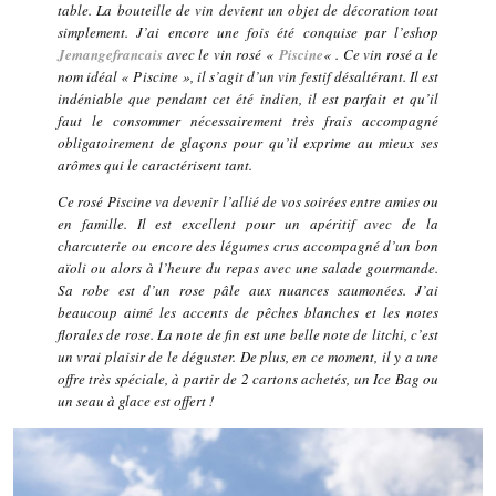
table. La bouteille de vin devient un objet de décoration tout
simplement. J’ai encore une fois été conquise par l’eshop
Jemangefrancais
avec le vin rosé «
Piscine
« . Ce vin rosé a le
nom idéal « Piscine », il s’agit d’un vin festif désaltérant. Il est
indéniable que pendant cet été indien, il est parfait et qu’il
faut le consommer nécessairement très frais accompagné
obligatoirement de glaçons pour qu’il exprime au mieux ses
arômes qui le caractérisent tant.
Ce rosé Piscine va devenir l’allié de vos soirées entre amies ou
en famille. Il est excellent pour un apéritif avec de la
charcuterie ou encore des légumes crus accompagné d’un bon
aïoli ou alors à l’heure du repas avec une salade gourmande.
Sa robe est d’un rose pâle aux nuances saumonées. J’ai
beaucoup aimé les accents de pêches blanches et les notes
florales de rose. La note de fin est une belle note de litchi, c’est
un vrai plaisir de le déguster. De plus, en ce moment, il y a une
offre très spéciale, à partir de 2 cartons achetés, un Ice Bag ou
un seau à glace est offert !