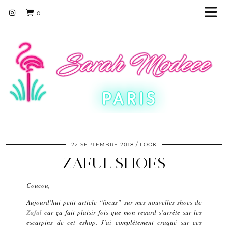
0
22 SEPTEMBRE 2018
LOOK
ZAFUL SHOES
Coucou,
Aujourd’hui petit article “focus” sur mes nouvelles shoes de
Zaful
car ça fait plaisir fois que mon regard s’arrête sur les
escarpins de cet eshop. J’ai complètement craqué sur ces