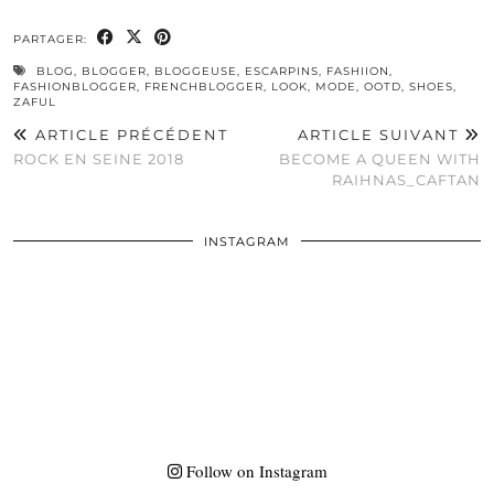
PARTAGER:
BLOG
,
BLOGGER
,
BLOGGEUSE
,
ESCARPINS
,
FASHIION
,
FASHIONBLOGGER
,
FRENCHBLOGGER
,
LOOK
,
MODE
,
OOTD
,
SHOES
,
ZAFUL
ARTICLE PRÉCÉDENT
ARTICLE SUIVANT
ROCK EN SEINE 2018
BECOME A QUEEN WITH
RAIHNAS_CAFTAN
INSTAGRAM
Follow on Instagram