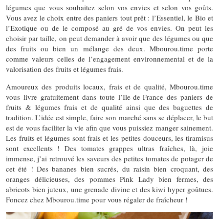
légumes que vous souhaitez selon vos envies et selon vos goûts.
Vous avez le choix entre des paniers tout prêt : l’Essentiel, le Bio et
l’Exotique ou de le composé au gré de vos envies. On peut les
choisir par taille, on peut demander à avoir que des légumes ou que
des fruits ou bien un mélange des deux. Mbourou.time porte
comme valeurs celles de l’engagement environnemental et de la
valorisation des fruits et légumes frais.
Amoureux des produits locaux, frais et de qualité, Mbourou.time
vous livre gratuitement dans toute l’Ile-de-France des paniers de
fruits & légumes frais et de qualité ainsi que des baguettes de
tradition. L’idée est simple, faire son marché sans se déplacer, le but
est de vous faciliter la vie afin que vous puissiez manger sainement.
Les fruits et légumes sont frais et les petites douceurs, les tiramisus
sont excellents ! Des tomates grappes ultras fraîches, là, joie
immense, j’ai retrouvé les saveurs des petites tomates de potager de
cet été ! Des bananes bien sucrés, du raisin bien croquant, des
oranges délicieuses, des pommes Pink Lady bien fermes, des
abricots bien juteux, une grenade divine et des kiwi hyper goûtues.
Foncez chez Mbourou.time pour vous régaler de fraîcheur !