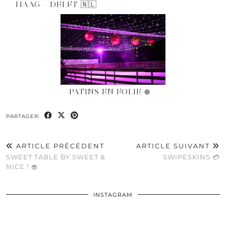
HAAG – DELFT 🇳🇱
PATINS EN FOLIE ❄️
PARTAGER:
ARTICLE PRÉCÉDENT
ARTICLE SUIVANT
SWEET TABLE BY SWEET &
SWIPESKINS 💳
NICE ! 🧁
INSTAGRAM