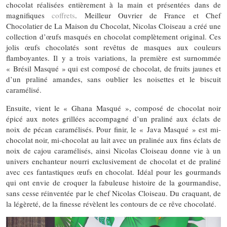
chocolat réalisées entièrement à la main et présentées dans de
magnifiques
coffrets
. Meilleur Ouvrier de France et Chef
Chocolatier de La Maison du Chocolat, Nicolas Cloiseau a créé une
collection d’œufs masqués en chocolat complètement original. Ces
jolis œufs chocolatés sont revêtus de masques aux couleurs
flamboyantes. Il y a trois variations, la première est surnommée
« Brésil Masqué » qui est composé de chocolat, de fruits jaunes et
d’un praliné amandes, sans oublier les noisettes et le biscuit
caramélisé.
Ensuite, vient le « Ghana Masqué », composé de chocolat noir
épicé aux notes grillées accompagné d’un praliné aux éclats de
noix de pécan caramélisés. Pour finir, le « Java Masqué » est mi-
chocolat noir, mi-chocolat au lait avec un pralinée aux fins éclats de
noix de cajou caramélisés, ainsi Nicolas Cloiseau donne vie à un
univers enchanteur nourri exclusivement de chocolat et de praliné
avec ces fantastiques œufs en chocolat. Idéal pour les gourmands
qui ont envie de croquer la fabuleuse histoire de la gourmandise,
sans cesse réinventée par le chef Nicolas Cloiseau. Du craquant, de
la légèreté, de la finesse révèlent les contours de ce rêve chocolaté.