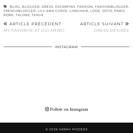
BLOG
,
BLOGGER
,
DRESS
,
ESCARPINS
,
FASHION
,
FASHIONBLOGGER
,
FRENCHBLOGGER
,
LILY-ANN CURVE
,
LONGHAIR
,
LOOK
,
OOTD
,
PARIS
,
ROBE
,
TALONS
,
TENUE
ARTICLE PRÉCÉDENT
ARTICLE SUIVANT
MY FAVORITE AT OUI MERCI
DRESS DÉSIRÉE
INSTAGRAM
Follow on Instagram
© 2026
SARAH MODEEE