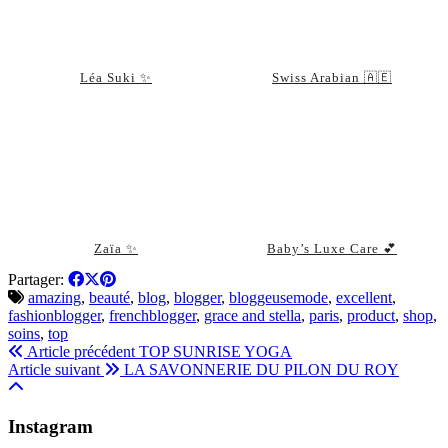
Léa Suki ✨
Swiss Arabian 🇦🇪
Zaïa ✨
Baby’s Luxe Care 💕
Partager:
amazing
,
beauté
,
blog
,
blogger
,
bloggeusemode
,
excellent
,
fashionblogger
,
frenchblogger
,
grace and stella
,
paris
,
product
,
shop
,
soins
,
top
Article précédent
TOP SUNRISE YOGA
Article suivant
LA SAVONNERIE DU PILON DU ROY
Instagram