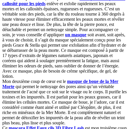
callosité pour les pieds
enlève et exfolie rapidement les peaux
mortes et les callosités épaisses, rugueuses et rugueuses. C’est un
véritable soin des pieds, car la tête du rouleau tourne à 360 degrés à
haute vitesse pour éliminer efficacement les peaux mortes et révéler
une peau douce et lisse. De plus, la tête de la pierre ponce, est
détachable et permet un nettoyage simple. Pour accompagner ce
soin, je vous conseille d’appliquer
un masque
soit avant, soit après,
à vous de choisir, il s’agit du masque spécialement conçu pour les
pieds Grace & Stella qui permet une exfoliation afin d’hydrater et de
se débarrasser de la peau morte. Ce masque est composé à partir de
17 types d’extraits de légumes naturels asiatiques, japonais et
coréens qui aident à soulager premièrement la fatigue, mais aussi
éliminer les odeurs de pieds, sans oublier de donner de l’énergie.
Avec ce masque, plus de besoin de crème spécifique, de gel, de
lotion.
Mon deuxième coup de cœur est le
masque de boue de la Mer
Morte
qui permet le nettoyage des pores ainsi qu’un véritable
traitement de l’acné que ce soit sur le visage ou le corps. Il purifie les
toxines et les impuretés. Il est parfait pour les peaux grasses, car il
élimine les cellules mortes. Ce masque de boue, je l’adore, car il est
considéré comme étant aimé et utilisé par Cléopâtre, de plus, il est
riche en minéraux de la Mer Morte. Il est complètement naturel et
permet de détoxifier les impuretés de la peau afin de révéler un teint
plus beau, plus lisse et plus souple.
Ce
mascara Effet Faux cils 3D Fibre Lash
est mon troisième coup