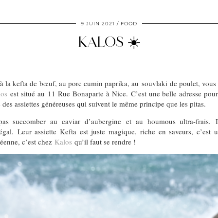
9 JUIN 2021
FOOD
KALOS ☀️
 à la kefta de bœuf, au porc cumin paprika, au souvlaki de poulet, vous v
los
est situé au 11 Rue Bonaparte à Nice. C’est une belle adresse pour d
 des assiettes généreuses qui suivent le même principe que les pitas.
pas succomber au caviar d’aubergine et au houmous ultra-frais. I
gal. Leur assiette Kefta est juste magique, riche en saveurs, c’est un
néenne, c’est chez
Kalos
qu’il faut se rendre !