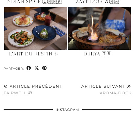
INDIAN SPICE 🇮🇳🇲🇦
ZAYT D’OR 🫒🇲🇦
L’ART DU FESTIN ✨
DERYA 🇹🇷
PARTAGER:
ARTICLE PRÉCÉDENT
ARTICLE SUIVANT
FAIRWELL 🎁
AROMA-DOCK
INSTAGRAM