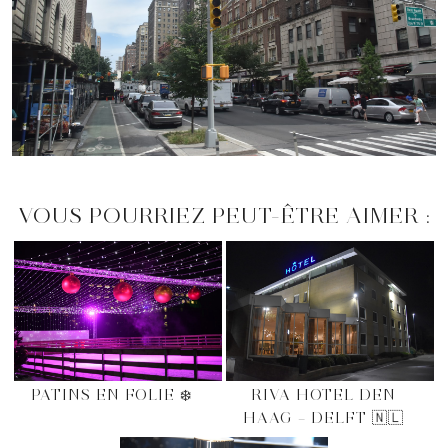
VOUS POURRIEZ PEUT-ÊTRE AIMER :
PATINS EN FOLIE ❄️
RIVA HOTEL DEN
HAAG – DELFT 🇳🇱